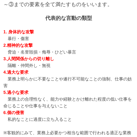
～③までの要素を全て満たすものをいいます。
代表的な言動の類型
1. 身体的な攻撃
暴行・傷害
2.精神的な攻撃
脅迫・名誉毀損・侮辱・ひどい暴言
3.人間関係からの切り離し
隔離・仲間外し・無視
4.過大な要求
業務上明らかに不要なことや遂行不可能なことの強制、仕事の妨
害
5.過小な要求
業務上の合理性なく、能力や経験とかけ離れた程度の低い仕事を
命じることや仕事を与えないこと
6.個の侵害
私的なことに過度に立ち入ること
※客観的にみて、業務上必要かつ相当な範囲で行われる適正な業務