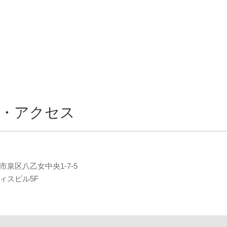
所・アクセス
市泉区八乙女中央1-7-5
ィスビル5F