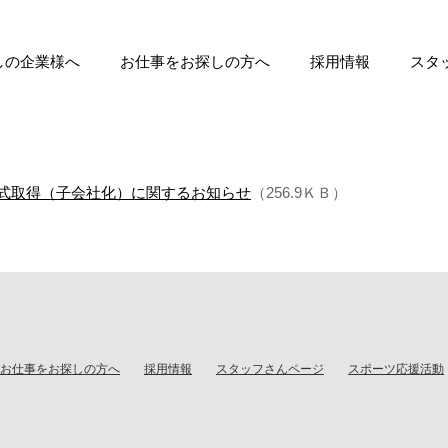
しの企業様へ
お仕事をお探しの方へ
採用情報
スタ
業所別労働者代表決定についてのお
式取得（子会社化）に関するお知らせ
（256.9ＫＢ）
お仕事をお探しの方へ
採用情報
スタッフさんページ
スポーツ応援活動